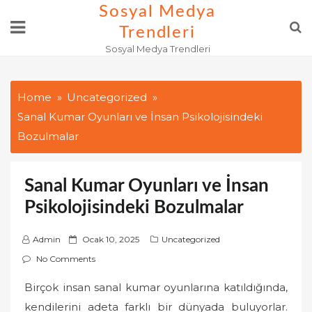
Skip
Sosyal Medya
to
Trendleri
content
Sosyal Medya Trendleri
Home
Uncategorized
Sanal Kumar Oyunları ve İnsan Psikolojisindeki
Bozulmalar
Sanal Kumar Oyunları ve İnsan
Psikolojisindeki Bozulmalar
P
Admin
Ocak 10, 2025
Uncategorized
o
No Comments
s
Birçok insan sanal kumar oyunlarına katıldığında,
t
kendilerini adeta farklı bir dünyada buluyorlar.
e