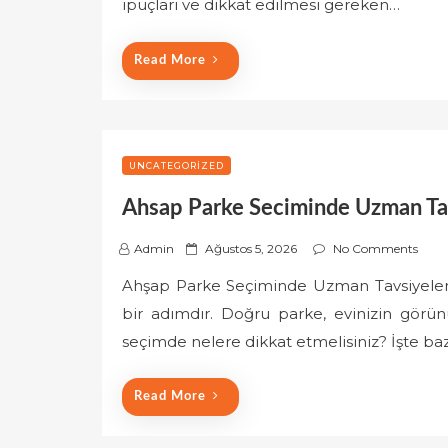
ipuçları ve dikkat edilmesi gereken…
d
o
Read More
n
UNCATEGORIZED
Ahsap Parke Seciminde Uzman Tav
P
Admin
Ağustos 5, 2026
No Comments
o
Ahşap Parke Seçiminde Uzman Tavsiyeler
s
bir adımdır. Doğru parke, evinizin görü
t
e
seçimde nelere dikkat etmelisiniz? İşte ba
d
o
Read More
n