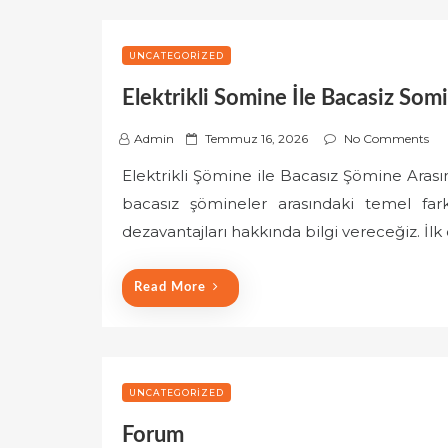
UNCATEGORIZED
Elektrikli Somine İle Bacasiz Som
P
Admin
Temmuz 16, 2026
No Comments
o
Elektrikli Şömine ile Bacasız Şömine Arası
s
bacasız şömineler arasındaki temel fark
t
e
dezavantajları hakkında bilgi vereceğiz. İlk 
d
o
Read More
n
UNCATEGORIZED
Forum