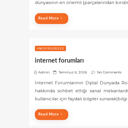
e
dünyasının en önemli {parçalarından biridi
d
o
Read More
n
UNCATEGORIZED
internet forumları
P
Admin
Temmuz 6, 2026
No Comments
o
İnternet Forumlarının Dijital Dünyada Rolü
s
hakkında sohbet ettiği sanal mekanlardu
t
e
kullanıcılar için faydalı bilgiler sunarak|bi
d
o
Read More
n