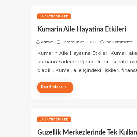
UNCATEGORIZED
Kumarin Aile Hayatina Etkileri
P
Admin
Temmuz 28, 2026
No Comments
o
Kumarın Aile Hayatına Etkileri Kumar, aile 
s
kumarın sadece eğlenceli bir aktivite o
t
e
olabilir. Kumar, aile içindeki ilişkileri, fin
d
o
Read More
n
UNCATEGORIZED
Guzellik Merkezlerinde Tek Kullani