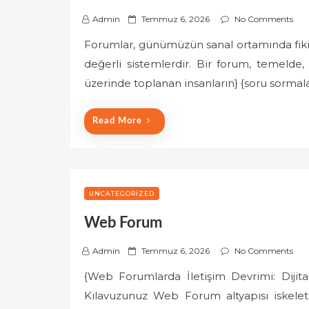
P
Admin
Temmuz 6, 2026
No Comments
o
Forumlar, günümüzün sanal ortamında fikir p
s
değerli sistemlerdir. Bir forum, temelde, 
t
e
üzerinde toplanan insanların} {soru sormal
d
o
Read More
n
UNCATEGORIZED
Web Forum
P
Admin
Temmuz 6, 2026
No Comments
o
{Web Forumlarda İletişim Devrimi: Dijit
s
Kılavuzunuz Web Forum altyapısı iskeletini
t