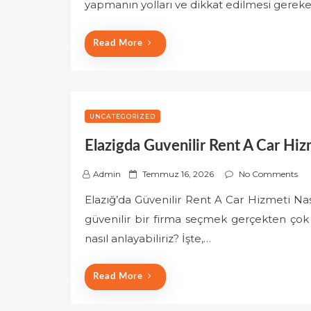
e
yapmanın yolları ve dikkat edilmesi gereken
d
o
Read More
n
UNCATEGORIZED
Elazigda Guvenilir Rent A Car Hizm
P
Admin
Temmuz 16, 2026
No Comments
o
Elazığ’da Güvenilir Rent A Car Hizmeti Nası
s
güvenilir bir firma seçmek gerçekten çok ö
t
e
nasıl anlayabiliriz? İşte,…
d
o
Read More
n