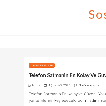
Skip
to
So
content
UNCATEGORIZED
Telefon Satmanin En Kolay Ve Guv
P
Admin
Ağustos 5, 2026
No Comments
o
Telefon Satmanın En Kolay ve Güvenli Yolu 
s
yöntemlerini keşfedecek, adım adım nasıl
t
e