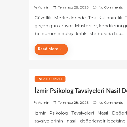
P
Admin
Temmuz 28, 2026
No Comments
o
Güzellik Merkezlerinde Tek Kullanımlık 
s
geçen gün artıyor. Müşteriler, kendilerini 
t
e
bu durum oldukça kritik. İşte burada tek…
d
o
Read More
n
UNCATEGORIZED
İzmir Psikolog Tavsiyeleri Nasil D
P
Admin
Temmuz 28, 2026
No Comments
o
İzmir Psikolog Tavsiyeleri Nasıl Değer
s
tavsiyelerinin nasıl değerlendirileceği
t