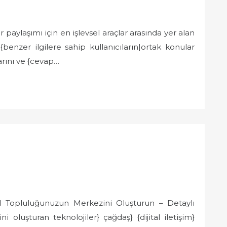
aylaşımı için en işlevsel araçlar arasında yer alan
{benzer ilgilere sahip kullanıcıların|ortak konular
arını ve {cevap…
al Topluluğunuzun Merkezini Oluşturun – Detaylı
 oluşturan teknolojiler} çağdaş} {dijital iletişim}