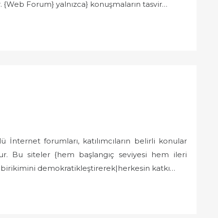
r. {Web Forum} yalnızca} konuşmaların tasvir…
 İnternet forumları, katılımcıların belirli konular
r. Bu siteler {hem başlangıç seviyesi hem ileri
lgi birikimini demokratikleştirerek|herkesin katkı…