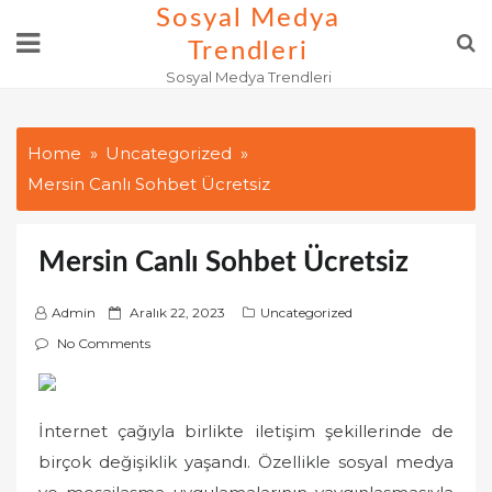
Skip
Sosyal Medya
to
Trendleri
content
Sosyal Medya Trendleri
Home
Uncategorized
Mersin Canlı Sohbet Ücretsiz
Mersin Canlı Sohbet Ücretsiz
P
Admin
Aralık 22, 2023
Uncategorized
o
No Comments
s
t
e
İnternet çağıyla birlikte iletişim şekillerinde de
d
birçok değişiklik yaşandı. Özellikle sosyal medya
o