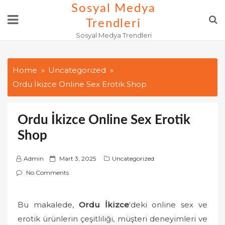
Skip
Sosyal Medya
to
Trendleri
content
Sosyal Medya Trendleri
Home
Uncategorized
Ordu İkizce Online Sex Erotik Shop
Ordu İkizce Online Sex Erotik
Shop
P
Admin
Mart 3, 2025
Uncategorized
o
No Comments
s
t
Bu makalede,
Ordu İkizce
‘deki online sex ve
e
erotik ürünlerin çeşitliliği, müşteri deneyimleri ve
d