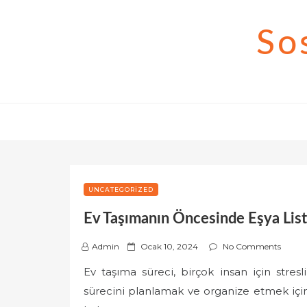
Skip
to
So
content
UNCATEGORIZED
Ev Taşımanın Öncesinde Eşya Lis
P
Admin
Ocak 10, 2024
No Comments
o
Ev taşıma süreci, birçok insan için stres
s
sürecini planlamak ve organize etmek içi
t
e