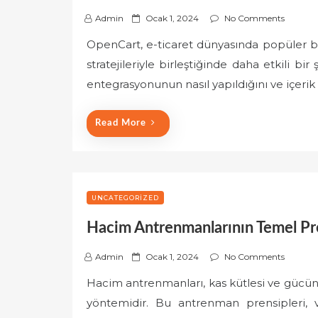
P
Admin
Ocak 1, 2024
No Comments
o
OpenCart, e-ticaret dünyasında popüler bir
s
stratejileriyle birleştiğinde daha etkili bi
t
e
entegrasyonunun nasıl yapıldığını ve içer
d
o
Read More
n
UNCATEGORIZED
Hacim Antrenmanlarının Temel Pre
P
Admin
Ocak 1, 2024
No Comments
o
Hacim antrenmanları, kas kütlesi ve gücün ar
s
yöntemidir. Bu antrenman prensipleri, v
t