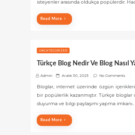
e
isteyenler arasında oldukça popülerdir. H
d
o
Read More
n
UNCATEGORIZED
Türkçe Blog Nedir Ve Blog Nasıl Ya
P
Admin
Aralık 30, 2023
No Comments
o
Bloglar, internet üzerinde özgün içerikleri
s
bir popülerlik kazanmıştır. Türkçe bloglar 
t
e
duyurma ve bilgi paylaşımı yapma imkanı
d
o
Read More
n