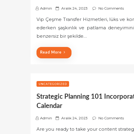
P
Admin
Aralık 24, 2023
No Comments
o
Vip Çeşme Transfer Hizmetleri, lüks ve ko
s
ederken şaşkınlık ve patlama deneyimini 
t
e
benzersiz bir şekilde…
d
o
Read More
n
UNCATEGORIZED
Strategic Planning 101 Incorpora
Calendar
P
Admin
Aralık 24, 2023
No Comments
o
Are you ready to take your content strateg
s