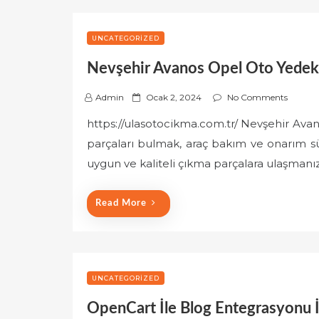
UNCATEGORIZED
Nevşehir Avanos Opel Oto Yedek 
P
Admin
Ocak 2, 2024
No Comments
o
https://ulasotocikma.com.tr/ Nevşehir Ava
s
parçaları bulmak, araç bakım ve onarım s
t
e
uygun ve kaliteli çıkma parçalara ulaşman
d
o
Read More
n
UNCATEGORIZED
OpenCart İle Blog Entegrasyonu 