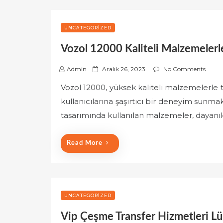
UNCATEGORIZED
Vozol 12000 Kaliteli Malzemelerl
P
Admin
Aralık 26, 2023
No Comments
o
Vozol 12000, yüksek kaliteli malzemelerle 
s
kullanıcılarına şaşırtıcı bir deneyim sunmak
t
e
tasarımında kullanılan malzemeler, dayanık
d
o
Read More
n
UNCATEGORIZED
Vip Çeşme Transfer Hizmetleri L