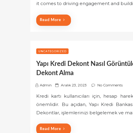
it comes to driving engagement and buildi
t
e
d
Read More
o
n
UNCATEGORIZED
Yapı Kredi Dekont Nasıl Görüntüle
Dekont Alma
P
Admin
Aralık 23, 2023
No Comments
o
Kredi kartı kullanıcıları için, hesap ha
s
önemlidir. Bu açıdan, Yapı Kredi Bankas
t
e
Dekontlar, işlemlerinizi belgelemek ve 
d
o
Read More
n