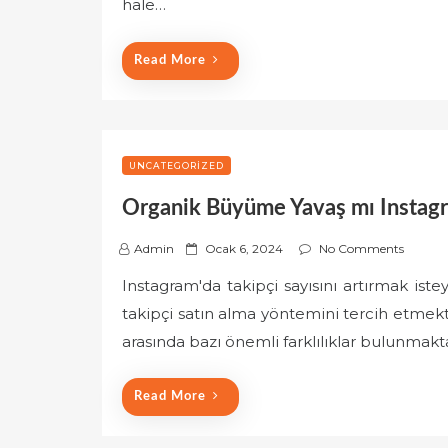
hale…
d
o
Read More
n
UNCATEGORIZED
Organik Büyüme Yavaş mı Instagra
P
Admin
Ocak 6, 2024
No Comments
o
Instagram'da takipçi sayısını artırmak iste
s
takipçi satın alma yöntemini tercih etmek
t
e
arasında bazı önemli farklılıklar bulunmakt
d
o
Read More
n