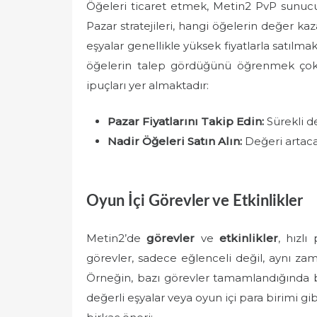
Öğeleri ticaret etmek, Metin2 PvP sunucu
Pazar stratejileri, hangi öğelerin değer ka
eşyalar genellikle yüksek fiyatlarla satılm
öğelerin talep gördüğünü öğrenmek çok ö
ipuçları yer almaktadır:
Pazar Fiyatlarını Takip Edin:
Sürekli de
Nadir Öğeleri Satın Alın:
Değeri artacak
Oyun İçi Görevler ve Etkinlikler
Metin2’de
görevler
ve
etkinlikler
, hızlı
görevler, sadece eğlenceli değil, aynı za
Örneğin, bazı görevler tamamlandığında b
değerli eşyalar veya oyun içi para birimi gib