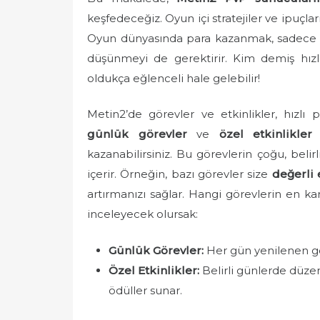
e
keşfedeceğiz. Oyun içi stratejiler ve ipuçlar
d
Oyun dünyasında para kazanmak, sadece 
o
düşünmeyi de gerektirir. Kim demiş hız
n
oldukça eğlenceli hale gelebilir!
Metin2’de görevler ve etkinlikler, hızlı 
günlük görevler
ve
özel etkinlikler
s
kazanabilirsiniz. Bu görevlerin çoğu, bel
içerir. Örneğin, bazı görevler size
değerli 
artırmanızı sağlar. Hangi görevlerin en ka
inceleyecek olursak:
Günlük Görevler:
Her gün yenilenen göre
Özel Etkinlikler:
Belirli günlerde düzen
ödüller sunar.