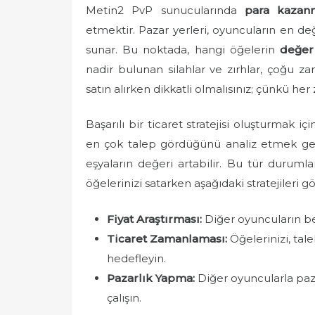
Metin2 PvP sunucularında
para kazan
etmektir. Pazar yerleri, oyuncuların en değ
sunar. Bu noktada, hangi öğelerin
değer
nadir bulunan silahlar ve zırhlar, çoğu zam
satın alırken dikkatli olmalısınız; çünkü h
Başarılı bir ticaret stratejisi oluşturmak i
en çok talep gördüğünü analiz etmek gere
eşyaların değeri artabilir. Bu tür duruml
öğelerinizi satarken aşağıdaki stratejileri 
Fiyat Araştırması:
Diğer oyuncuların ben
Ticaret Zamanlaması:
Öğelerinizi, ta
hedefleyin.
Pazarlık Yapma:
Diğer oyuncularla paza
çalışın.