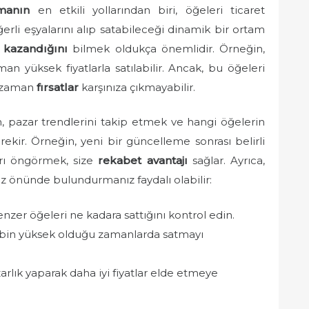
manın
en etkili yollarından biri, öğeleri ticaret
erli eşyalarını alıp satabileceği dinamik bir ortam
 kazandığını
bilmek oldukça önemlidir. Örneğin,
an yüksek fiyatlarla satılabilir. Ancak, bu öğeleri
er zaman
fırsatlar
karşınıza çıkmayabilir.
çin, pazar trendlerini takip etmek ve hangi öğelerin
kir. Örneğin, yeni bir güncelleme sonrası belirli
arı öngörmek, size
rekabet avantajı
sağlar. Ayrıca,
göz önünde bulundurmanız faydalı olabilir:
zer öğeleri ne kadara sattığını kontrol edin.
lebin yüksek olduğu zamanlarda satmayı
rlık yaparak daha iyi fiyatlar elde etmeye