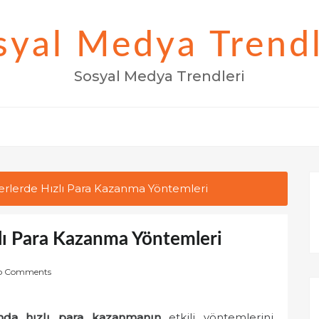
syal Medya Trendl
Sosyal Medya Trendleri
erlerde Hızlı Para Kazanma Yöntemleri
lı Para Kazanma Yöntemleri
o Comments
nda hızlı para kazanmanın
etkili yöntemlerini