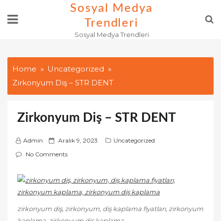
Skip
Sosyal Medya
to
Trendleri
content
Sosyal Medya Trendleri
Home
Uncategorized
Zirkonyum Diş – STR DENT
Zirkonyum Diş – STR DENT
P
Admin
Aralık 9, 2023
Uncategorized
o
No Comments
s
t
e
d
zirkonyum diş, zirkonyum, diş kaplama fiyatları, zirkonyum
o
kaplama, zirkonyum diş kaplama