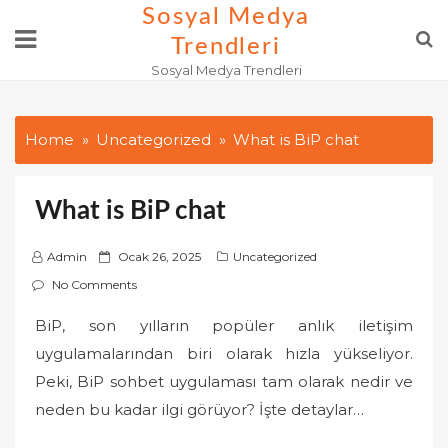
Skip
Sosyal Medya
to
Trendleri
content
Sosyal Medya Trendleri
Home
Uncategorized
What is BiP chat
What is BiP chat
P
Admin
Ocak 26, 2025
Uncategorized
o
No Comments
s
BiP, son yılların popüler anlık iletişim
t
uygulamalarından biri olarak hızla yükseliyor.
e
d
Peki, BiP sohbet uygulaması tam olarak nedir ve
o
neden bu kadar ilgi görüyor? İşte detaylar…
n