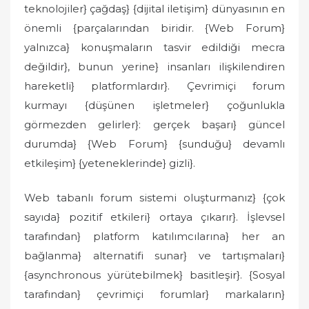
teknolojiler} çağdaş} {dijital iletişim} dünyasının en
önemli {parçalarından biridir. {Web Forum}
yalnızca} konuşmaların tasvir edildiği mecra
değildir}, bunun yerine} insanları ilişkilendiren
hareketli} platformlardır}. Çevrimiçi forum
kurmayı {düşünen işletmeler} çoğunlukla
görmezden gelirler}: gerçek başarı} güncel
durumda} {Web Forum} {sunduğu} devamlı
etkileşim} {yeteneklerinde} gizli}.
Web tabanlı forum sistemi oluşturmanız} {çok
sayıda} pozitif etkileri} ortaya çıkarır}. İşlevsel
tarafından} platform katılımcılarına} her an
bağlanma} alternatifi sunar} ve tartışmaları}
{asynchronous yürütebilmek} basitleşir}. {Sosyal
tarafından} çevrimiçi forumlar} markaların}