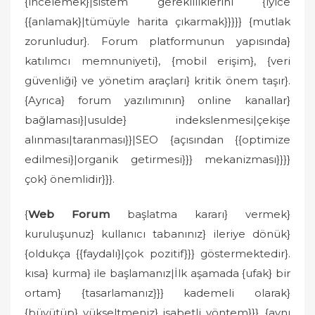
{incelemek}|sistem gerekliliklerini {iyice
{{anlamak}|tümüyle harita çıkarmak}}}}} {mutlak
zorunludur}. Forum platformunun yapısında}
katılımcı memnuniyeti}, {mobil erişim}, {veri
güvenliği} ve yönetim araçları} kritik önem taşır}.
{Ayrıca} forum yazılımının} online kanallar}
bağlaması}|usulde} indekslenmesi|çekişe
alınması|taranması}}|SEO {açısından {{optimize
edilmesi}|organik getirmesi}}} mekanizması}}}}
çok} önemlidir}}}.
{
Web Forum
başlatma kararı} vermek}
kuruluşunuz} kullanıcı tabanınız} ileriye dönük}
{oldukça {{faydalı}|çok pozitif}}} göstermektedir}.
kısa} kurma} ile başlamanız|İlk aşamada {ufak} bir
ortam} {tasarlamanız}}} kademeli olarak}
{büyütüp} yükseltmeniz} isabetli yöntem}}}, {aynı