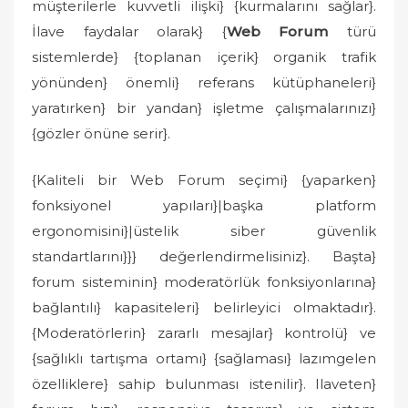
müşterilerle kuvvetli ilişki} {kurmalarını sağlar}.
İlave faydalar olarak} {
Web Forum
türü
sistemlerde} {toplanan içerik} organik trafik
yönünden} önemli} referans kütüphaneleri}
yaratırken} bir yandan} işletme çalışmalarınızı}
{gözler önüne serir}.
{Kaliteli bir Web Forum seçimi} {yaparken}
fonksiyonel yapıları}|başka platform
ergonomisini}|üstelik siber güvenlik
standartlarını}}} değerlendirmelisiniz}. Başta}
forum sisteminin} moderatörlük fonksiyonlarına}
bağlantılı} kapasiteleri} belirleyici olmaktadır}.
{Moderatörlerin} zararlı mesajlar} kontrolü} ve
{sağlıklı tartışma ortamı} {sağlaması} lazımgelen
özelliklere} sahip bulunması istenilir}. Ilaveten}