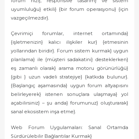
forum hızı}, responsive tasarım} ve sistem
uyumluluğu} etkili} {bir forum operasyonu} {için
vazgeçilmezdir}.
Çevrimiçi forumlar, internet ortamında}
{işletmenizin} kalıcı ilişkiler kur} {etmesinin
yollarından biridir}. Forum sistem kurmak} uygun
planlama} ile {müşteri sadakatini} desteklerken}
eş zamanlı olarak} arama motoru görünürlüğü}
{gibi } uzun vadeli stratejiye} {katkıda bulunur}.
{Başlangıç aşamasında} uygun forum altyapısını
belirleyerek} istenen sonuçlara ulaşmaya} yol
açabilirsiniz} – şu anda} forumunuz} oluşturarak}
sanal ekosistem inşa etme}.
Web Forum Uygulamaları: Sanal Ortamda
Sürdürülebilir Bağlantılar Kurmak}