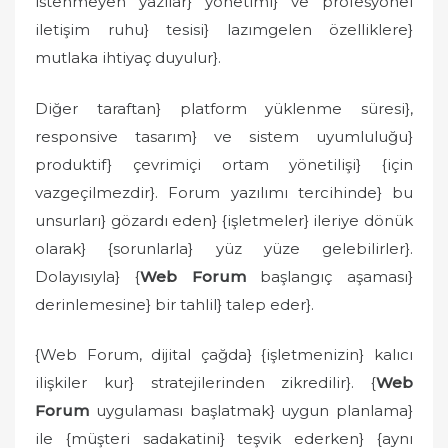
istenmeyen yazılar} yönetimi} ve profesyonel
iletişim ruhu} tesisi} lazımgelen özelliklere}
mutlaka ihtiyaç duyulur}.
Diğer taraftan} platform yüklenme süresi},
responsive tasarım} ve sistem uyumluluğu}
produktif} çevrimiçi ortam yönetilişi} {için
vazgeçilmezdir}. Forum yazılımı tercihinde} bu
unsurları} gözardı eden} {işletmeler} ileriye dönük
olarak} {sorunlarla} yüz yüze gelebilirler}.
Dolayısıyla} {
Web Forum
başlangıç aşaması}
derinlemesine} bir tahlil} talep eder}.
{Web Forum, dijital çağda} {işletmenizin} kalıcı
ilişkiler kur} stratejilerinden zikredilir}. {
Web
Forum
uygulaması başlatmak} uygun planlama}
ile {müşteri sadakatini} teşvik ederken} {aynı