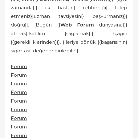
zamanda}}} ilk baştan} rehberliği} talep
etmeniz}|uzman tavsiyesini} başvurmanız}}}
doğru}}. {Bugün {{
Web Forum
dünyasına}}}
atmak}|katılım {sağlamak}}} {çağın
{{gerekliliklerinden}}}, {ileriye dönük {{başarısının}
sigortası} değerlendirilebilir}}}.
Forum
Forum
Forum
Forum
Forum
Forum
Forum
Forum
Forum