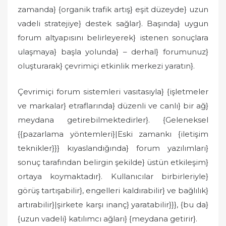
zamanda} {organik trafik artış} eşit düzeyde} uzun
vadeli stratejiye} destek sağlar}. Başında} uygun
forum altyapısını belirleyerek} istenen sonuçlara
ulaşmaya} başla yolunda} – derhal} forumunuz}
oluşturarak} çevrimiçi etkinlik merkezi yaratın}.
Çevrimiçi forum sistemleri vasıtasıyla} {işletmeler
ve markalar} etraflarında} düzenli ve canlı} bir ağ}
meydana getirebilmektedirler}. {Geleneksel
{{pazarlama yöntemleri}|Eski zamankı {iletişim
teknikler}}} kıyaslandığında} forum yazılımları}
sonuç tarafından belirgin şekilde} üstün etkileşim}
ortaya koymaktadır}. Kullanıcılar birbirleriyle}
görüş tartışabilir}, engelleri kaldırabilir} ve bağlılık}
artırabilir}|şirkete karşı inanç} yaratabilir}}}, {bu da}
{uzun vadeli} katılımcı ağları} {meydana getirir}.