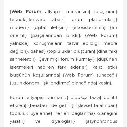
{
Web Forum
altyapısı mimarisini} {oluşturan}
teknolojiler|web tabanlı forum platformları}}
modern} {dijital iletişim} {ekosisteminin} {en
önemli} {parçalarından biridir}. {Web Forum}
yalnızca} konuşmaların tasvir edildiği mecra
değildir}, dahası} {topluluklar oluşturan} {dinamik}
sahnelerdir}. Çevrimiçi forum kurmayı} {düşünen
işletmeler} nadiren fark ederler}: kalıcı etki}
bugünün koşullarında} {Web Forum} sunacağı}
{uzun dönem ilişkilendirme} olanağında} kesin}.
Forum altyapısı kurmanız} oldukça fazla} pozitif
etkileri} {beraberinde getirir}. İşlevsel tarafından}
topluluk üyelerine} her an bağlanma} olanağını
yaratır} ve diyalogları} {asynchronous