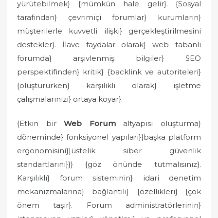
yürütebilmek} {mümkün hale gelir}. {Sosyal
tarafından} çevrimiçi forumlar} kurumların}
müşterilerle kuvvetli ilişki} gerçekleştirilmesini
destekler}. İlave faydalar olarak} web tabanlı
forumda} arşivlenmiş bilgiler} SEO
perspektifinden} kritik} {backlink ve autoriteleri}
{oluştururken} karşılıklı olarak} işletme
çalışmalarınızı} ortaya koyar}.
{Etkin bir
Web Forum
altyapısı oluşturma}
döneminde} fonksiyonel yapıları}|başka platform
ergonomisini}|üstelik siber güvenlik
standartlarını}}} {göz önünde tutmalısınız}.
Karşılıklı} forum sisteminin} idari denetim
mekanizmalarına} bağlantılı} {özellikleri} {çok
önem taşır}. Forum administratörlerinin}