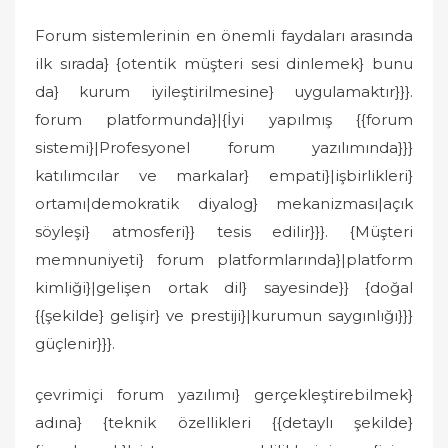
Forum sistemlerinin en önemli faydaları arasında
ilk sırada} {otentik müşteri sesi dinlemek} bunu
da} kurum iyileştirilmesine} uygulamaktır}}}.
forum platformunda}|{İyi yapılmış {{forum
sistemi}|Profesyonel forum yazılımında}}}
katılımcılar ve markalar} empati}|işbirlikleri}
ortamı|demokratik diyalog} mekanizması|açık
söyleşi} atmosferi}} tesis edilir}}}. {Müşteri
memnuniyeti} forum platformlarında}|platform
kimliği}|gelişen ortak dil} sayesinde}} {doğal
{{şekilde} gelişir} ve prestiji}|kurumun saygınlığı}}}
güçlenir}}}.
çevrimiçi forum yazılımı} gerçekleştirebilmek}
adına} {teknik özellikleri {{detaylı şekilde}