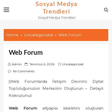
Skip
Sosyal Medya
to
Trendleri
content
Sosyal Medya Trendleri
Home
Uncategorized
Web Forum
Web Forum
P
Admin
Temmuz 6, 2026
Uncategorized
o
No Comments
s
{Web Forumlarda İletişim Devrimi: Dijital
t
Topluluğunuzun Merkezini Oluşturun – Detaylı
e
d
Kılavuzunuz
o
n
Web Forum
altyapısı iskeletini oluşturan