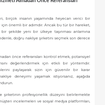
Hizmeti Almadan Önce Referansları
eri, birçok insanın yaşamında heyecan verici bir
 için önemli bir adımdır. Ancak bu tür bir hareket,
uz bir şekilde yeni bir ülkeye taşınması anlamına
 nedenle, doğru nakliye şirketini seçmek son derece
lmadan önce referansları kontrol etmek, potansiyel
sını değerlendirmek için etkili bir yöntemdir.
lerini paylaşarak sizin için güvenilir bir karar
nakliye deneyimi yaşamak istiyorsanız, aşağıda
ndurun.
e şirketinin profesyonellik düzeyini belirlemekte
müşteri incelemeleri ve sosyal medya platformları,