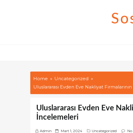
Skip
to
So
content
Home
Uncategorized
Uluslararası Evden Eve Nakliyat Firmalarının
Uluslararası Evden Eve Nakli
İncelemeleri
P
Admin
Mart 1, 2024
Uncategorized
No