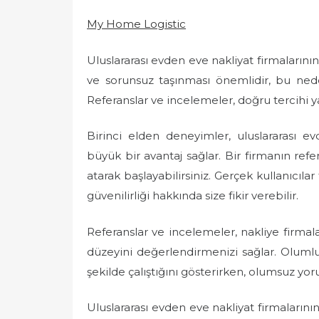
o
My Home Logistic
s
t
e
Uluslararası evden eve nakliyat firmalarının 
d
ve sorunsuz taşınması önemlidir, bu ned
o
Referanslar ve incelemeler, doğru tercihi y
n
Birinci elden deneyimler, uluslararası 
büyük bir avantaj sağlar. Bir firmanın refe
atarak başlayabilirsiniz. Gerçek kullanıcıla
güvenilirliği hakkında size fikir verebilir.
Referanslar ve incelemeler, nakliye firma
düzeyini değerlendirmenizi sağlar. Olumlu
şekilde çalıştığını gösterirken, olumsuz yor
Uluslararası evden eve nakliyat firmalarının 