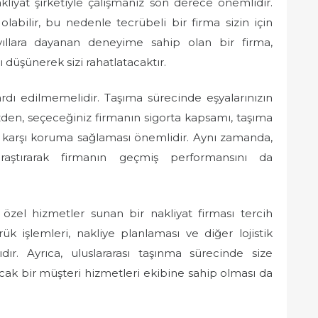
kliyat şirketiyle çalışmanız son derece önemlidir.
olabilir, bu nedenle tecrübeli bir firma sizin için
yıllara dayanan deneyime sahip olan bir firma,
rı düşünerek sizi rahatlatacaktır.
ardı edilmemelidir. Taşıma sürecinde eşyalarınızın
zden, seçeceğiniz firmanın sigorta kapsamı, taşıma
a karşı koruma sağlaması önemlidir. Aynı zamanda,
araştırarak firmanın geçmiş performansını da
n özel hizmetler sunan bir nakliyat firması tercih
k işlemleri, nakliye planlaması ve diğer lojistik
r. Ayrıca, uluslararası taşınma sürecinde size
cak bir müşteri hizmetleri ekibine sahip olması da