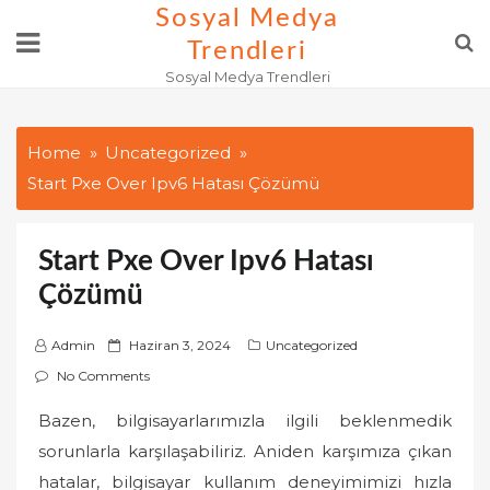
Skip
Sosyal Medya
to
Trendleri
content
Sosyal Medya Trendleri
Home
Uncategorized
Start Pxe Over Ipv6 Hatası Çözümü
Start Pxe Over Ipv6 Hatası
Çözümü
P
Admin
Haziran 3, 2024
Uncategorized
o
No Comments
s
Bazen, bilgisayarlarımızla ilgili beklenmedik
t
sorunlarla karşılaşabiliriz. Aniden karşımıza çıkan
e
d
hatalar, bilgisayar kullanım deneyimimizi hızla