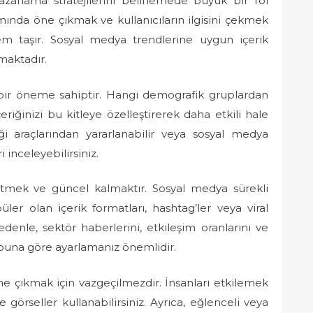
rlama stratejilerini belirlemede büyük bir rol
nda öne çıkmak ve kullanıcıların ilgisini çekmek
em taşır. Sosyal medya trendlerine uygun içerik
maktadır.
k bir öneme sahiptir. Hangi demografik gruplardan
eriğinizi bu kitleye özelleştirerek daha etkili hale
tiği araçlarından yararlanabilir veya sosyal medya
 inceleyebilirsiniz.
 etmek ve güncel kalmaktır. Sosyal medya sürekli
er olan içerik formatları, hashtag’ler veya viral
denle, sektör haberlerini, etkileşim oranlarını ve
i buna göre ayarlamanız önemlidir.
ne çıkmak için vazgeçilmezdir. İnsanları etkilemek
 ve görseller kullanabilirsiniz. Ayrıca, eğlenceli veya