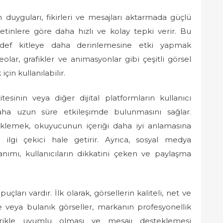
 duyguları, fikirleri ve mesajları aktarmada güçlü
metinlere göre daha hızlı ve kolay tepki verir. Bu
hedef kitleye daha derinlemesine etki yapmak
olar, grafikler ve animasyonlar gibi çeşitli görsel
için kullanılabilir.
itesinin veya diğer dijital platformların kullanıcı
n daha uzun süre etkileşimde bulunmasını sağlar.
klemek, okuyucunun içeriği daha iyi anlamasına
 ilgi çekici hale getirir. Ayrıca, sosyal medya
lanımı, kullanıcıların dikkatini çeken ve paylaşma
puçları vardır. İlk olarak, görsellerin kaliteli, net ve
de veya bulanık görseller, markanın profesyonellik
içerikle uyumlu olması ve mesajı desteklemesi