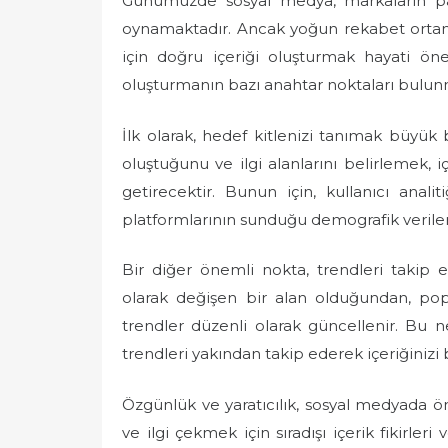
Günümüzde sosyal medya, markaların paza
oynamaktadır. Ancak yoğun rekabet ortamı
için doğru içeriği oluşturmak hayati ön
oluşturmanın bazı anahtar noktaları bulun
İlk olarak, hedef kitlenizi tanımak büyü
oluştuğunu ve ilgi alanlarını belirlemek, iç
getirecektir. Bunun için, kullanıcı anali
platformlarının sunduğu demografik verileri
Bir diğer önemli nokta, trendleri takip
olarak değişen bir alan olduğundan, popül
trendler düzenli olarak güncellenir. Bu ne
trendleri yakından takip ederek içeriğiniz
Özgünlük ve yaratıcılık, sosyal medyada ö
ve ilgi çekmek için sıradışı içerik fikirleri