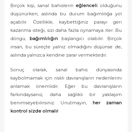
Birçok kişi, sanal bahislerin
eğlenceli
olduğunu
düşünürken, aslında bu durum bağımlılığa yol
açabilir. Özellikle, kaybettiğiniz parayı geri
kazanma isteği, sizi daha fazla oynamaya iter. Bu
döngü,
bağımlılığın
başlangıcı olabilir. Birçok
insan, bu süreçte yalnız olmadığını düşünse de,
aslında yalnızca kendine zarar vermektedir.
Sonuç olarak, sanal bahis dünyasında
kaybolmamak için riskli davranışların nedenlerini
anlamak önemlidir. Eğer bu davranışların
farkındaysanız, daha sağlıklı bir yaklaşım
benimseyebilirsiniz. Unutmayın,
her zaman
kontrol sizde olmalı!