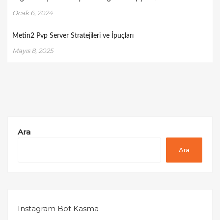
Ocak 6, 2024
Metin2 Pvp Server Stratejileri ve İpuçları
Mayıs 8, 2025
Ara
Ara
Instagram Bot Kasma