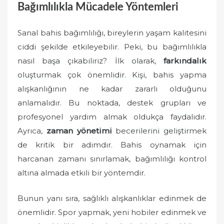
Bağımlılıkla Mücadele Yöntemleri
Sanal bahis bağımlılığı, bireylerin yaşam kalitesini
ciddi şekilde etkileyebilir. Peki, bu bağımlılıkla
nasıl başa çıkabiliriz? İlk olarak,
farkındalık
oluşturmak çok önemlidir. Kişi, bahis yapma
alışkanlığının ne kadar zararlı olduğunu
anlamalıdır. Bu noktada, destek grupları ve
profesyonel yardım almak oldukça faydalıdır.
Ayrıca,
zaman yönetimi
becerilerini geliştirmek
de kritik bir adımdır. Bahis oynamak için
harcanan zamanı sınırlamak, bağımlılığı kontrol
altına almada etkili bir yöntemdir.
Bunun yanı sıra, sağlıklı alışkanlıklar edinmek de
önemlidir. Spor yapmak, yeni hobiler edinmek ve