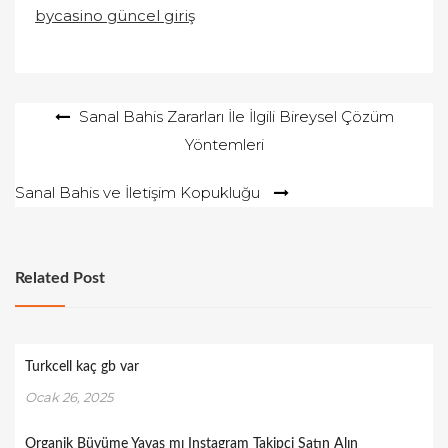
bycasino güncel giriş
Yazı
Sanal Bahis Zararları İle İlgili Bireysel Çözüm
Yöntemleri
gezinmesi
Sanal Bahis ve İletişim Kopukluğu
Related Post
Turkcell kaç gb var
Ocak 26, 2025
Organik Büyüme Yavaş mı Instagram Takipçi Satın Alın