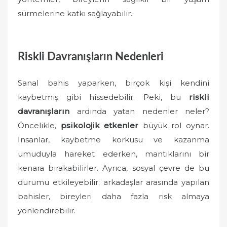
sürmelerine katkı sağlayabilir.
Riskli Davranışların Nedenleri
Sanal bahis yaparken, birçok kişi kendini
kaybetmiş gibi hissedebilir. Peki, bu
riskli
davranışların
ardında yatan nedenler neler?
Öncelikle,
psikolojik etkenler
büyük rol oynar.
İnsanlar, kaybetme korkusu ve kazanma
umuduyla hareket ederken, mantıklarını bir
kenara bırakabilirler. Ayrıca, sosyal çevre de bu
durumu etkileyebilir; arkadaşlar arasında yapılan
bahisler, bireyleri daha fazla risk almaya
yönlendirebilir.