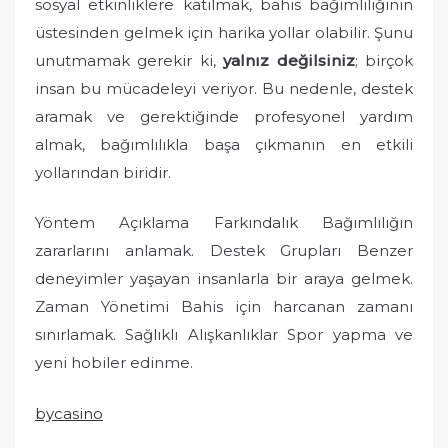
sosyal etkinliklere katılmak, bahis bağımlılığının
üstesinden gelmek için harika yollar olabilir. Şunu
unutmamak gerekir ki,
yalnız değilsiniz
; birçok
insan bu mücadeleyi veriyor. Bu nedenle, destek
aramak ve gerektiğinde profesyonel yardım
almak, bağımlılıkla başa çıkmanın en etkili
yollarından biridir.
Yöntem Açıklama Farkındalık Bağımlılığın
zararlarını anlamak. Destek Grupları Benzer
deneyimler yaşayan insanlarla bir araya gelmek.
Zaman Yönetimi Bahis için harcanan zamanı
sınırlamak. Sağlıklı Alışkanlıklar Spor yapma ve
yeni hobiler edinme.
bycasino