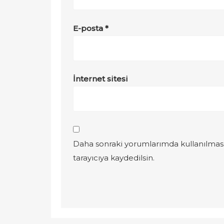
E-posta
*
İnternet sitesi
Daha sonraki yorumlarımda kullanılması
tarayıcıya kaydedilsin.