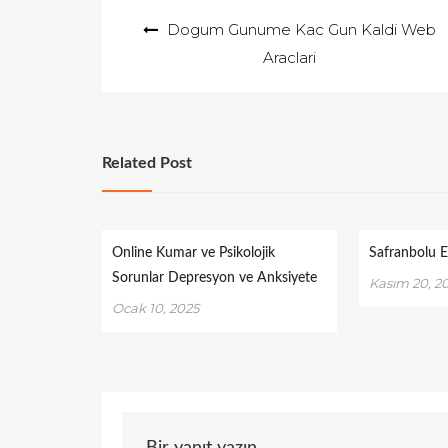
Yazı
Dogum Gunume Kac Gun Kaldi Web
gezinmesi
Araclari
Related Post
Online Kumar ve Psikolojik
Safranbolu Eng
Sorunlar Depresyon ve Anksiyete
Kasım 20, 2
Ocak 10, 2025
Bir yanıt yazın