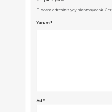
E-posta adresiniz yayınlanmayacak.
Ger
Yorum
*
Ad
*