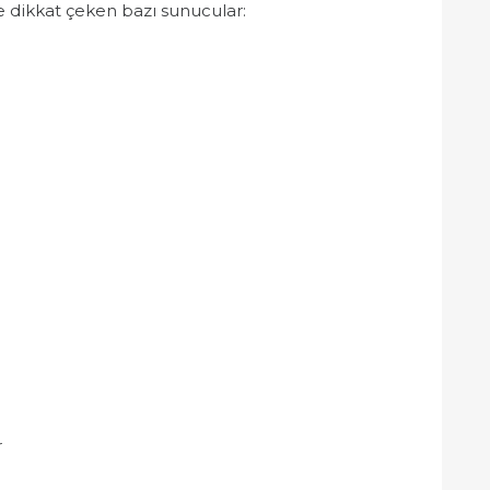
te dikkat çeken bazı sunucular:
r