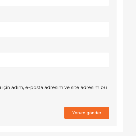
 için adım, e-posta adresim ve site adresim bu