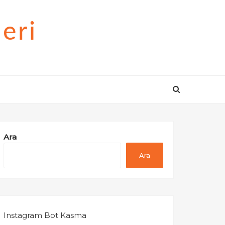
eri
Ara
Ara
Instagram Bot Kasma