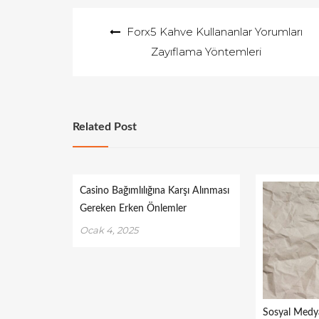
e
Yazı
Forx5 Kahve Kullananlar Yorumları
d
gezinmesi
o
Zayıflama Yöntemleri
n
Related Post
Casino Bağımlılığına Karşı Alınması
Gereken Erken Önlemler
Ocak 4, 2025
Sosyal Medya 