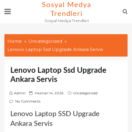
Skip
Sosyal Medya
to
Trendleri
content
Sosyal Medya Trendleri
Home
Uncategorized
Lenovo Laptop Ssd Upgrade Ankara Servis
Lenovo Laptop Ssd Upgrade
Ankara Servis
P
Admin
Haziran 14, 2026
Uncategorized
o
No Comments
s
Lenovo Laptop SSD Upgrade
t
e
Ankara Servis
d