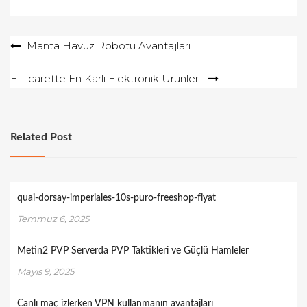
Yazı
Manta Havuz Robotu Avantajlari
gezinmesi
E Ticarette En Karli Elektronik Urunler
Related Post
quai-dorsay-imperiales-10s-puro-freeshop-fiyat
Temmuz 6, 2025
Metin2 PVP Serverda PVP Taktikleri ve Güçlü Hamleler
Mayıs 9, 2025
Canlı maç izlerken VPN kullanmanın avantajları