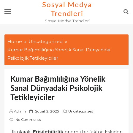
Skip
Sosyal Medya
to
Trendleri
content
Sosyal Medya Trendleri
Home
Uncategorized
Kumar Bağımlılığına Yönelik Sanal Dünyadaki
Psikolojik Tetikleyiciler
Kumar Bağımlılığına Yönelik
Sanal Dünyadaki Psikolojik
Tetikleyiciler
P
Admin
Şubat 2, 2025
Uncategorized
o
No Comments
s
İlk olarak,
Erişilebilirlik
önemli bir faktör. Eskiden
t