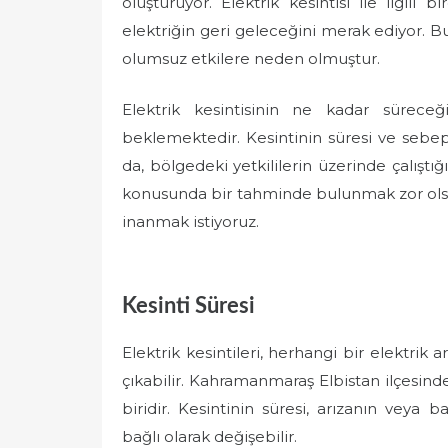
oluşturuyor. Elektrik kesintisi ile ilgil
e
elektriğin geri geleceğini merak ediyor. Bu
d
olumsuz etkilere neden olmuştur.
o
n
Elektrik kesintisinin ne kadar sürece
beklemektedir. Kesintinin süresi ve sebe
da, bölgedeki yetkililerin üzerinde çalışt
konusunda bir tahminde bulunmak zor olsa 
inanmak istiyoruz.
Kesinti Süresi
Elektrik kesintileri, herhangi bir elektrik 
çıkabilir. Kahramanmaraş Elbistan ilçesind
biridir. Kesintinin süresi, arızanın veya
bağlı olarak değişebilir.