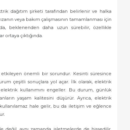
ktrik dağıtım şirketi tarafından belirlenir ve halka
arızanın veya bakım çalışmasının tamamlanması için
a, beklenenden daha uzun sürebilir, özellikle
r ortaya çıktığında.
 etkileyen önemli bir sorundur. Kesinti süresince
um çeşitli sonuçlara yol açar. İlk olarak, elektrik
e elektrik kullanımını engeller. Bu durum, günlük
sanların yaşam kalitesini düşürür. Ayrıca, elektrik
a kullanılamaz hale gelir, bu da iletişim ve eğlence
ur.
rde değil, aynı zamanda işletmelerde de hissedilir.