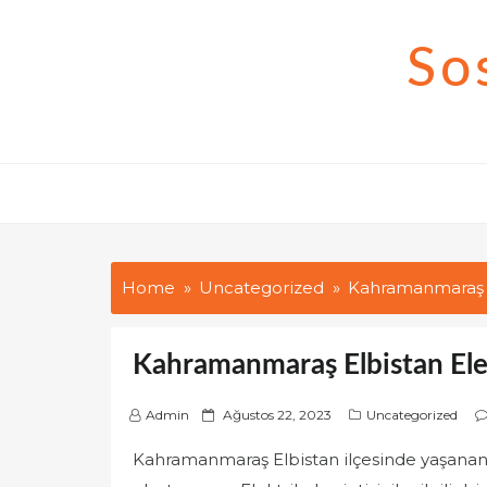
Skip
to
So
content
Home
Uncategorized
Kahramanmaraş El
Kahramanmaraş Elbistan Elek
P
Admin
Ağustos 22, 2023
Uncategorized
o
Kahramanmaraş Elbistan ilçesinde yaşanan 
s
t