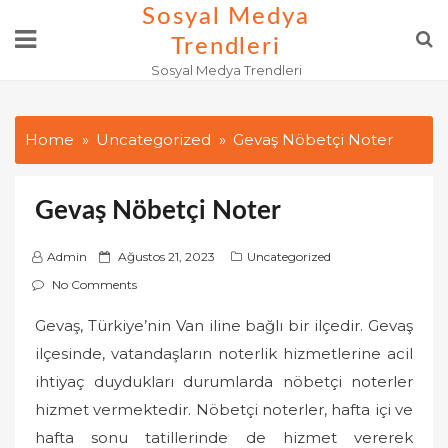
Skip
Sosyal Medya
to
Trendleri
content
Sosyal Medya Trendleri
Home
Uncategorized
Gevaş Nöbetçi Noter
Gevaş Nöbetçi Noter
P
Admin
Ağustos 21, 2023
Uncategorized
o
No Comments
s
Gevaş, Türkiye’nin Van iline bağlı bir ilçedir. Gevaş
t
ilçesinde, vatandaşların noterlik hizmetlerine acil
e
d
ihtiyaç duydukları durumlarda nöbetçi noterler
o
hizmet vermektedir. Nöbetçi noterler, hafta içi ve
n
hafta sonu tatillerinde de hizmet vererek