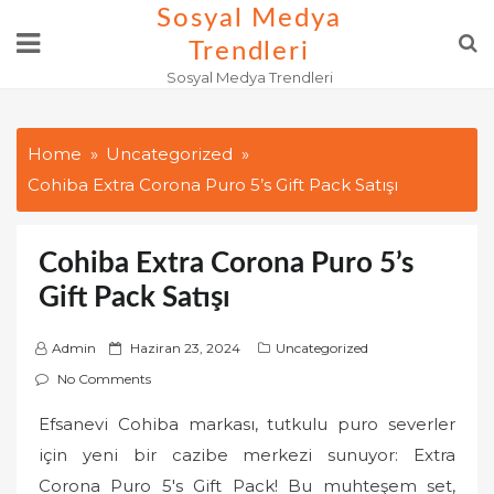
Skip
Sosyal Medya
to
Trendleri
content
Sosyal Medya Trendleri
Home
Uncategorized
Cohiba Extra Corona Puro 5’s Gift Pack Satışı
Cohiba Extra Corona Puro 5’s
Gift Pack Satışı
P
Admin
Haziran 23, 2024
Uncategorized
o
No Comments
s
Efsanevi Cohiba markası, tutkulu puro severler
t
için yeni bir cazibe merkezi sunuyor: Extra
e
d
Corona Puro 5's Gift Pack! Bu muhteşem set,