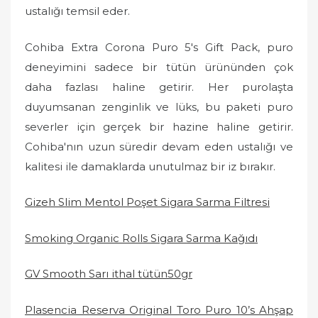
ustalığı temsil eder.
Cohiba Extra Corona Puro 5's Gift Pack, puro
deneyimini sadece bir tütün ürününden çok
daha fazlası haline getirir. Her purolaşta
duyumsanan zenginlik ve lüks, bu paketi puro
severler için gerçek bir hazine haline getirir.
Cohiba'nın uzun süredir devam eden ustalığı ve
kalitesi ile damaklarda unutulmaz bir iz bırakır.
Gizeh Slim Mentol Poşet Sigara Sarma Filtresi
Smoking Organic Rolls Sigara Sarma Kağıdı
GV Smooth Sarı ithal tütün50gr
Plasencia Reserva Original Toro Puro 10’s Ahşap