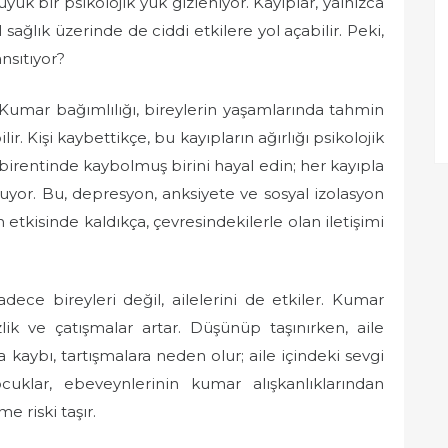
ük bir psikolojik yük gizleniyor. Kayıplar, yalnızca
sağlık üzerinde de ciddi etkilere yol açabilir. Peki,
nsıtıyor?
 Kumar bağımlılığı, bireylerin yaşamlarında tahmin
r. Kişi kaybettikçe, bu kayıpların ağırlığı psikolojik
birentinde kaybolmuş birini hayal edin; her kayıpla
uyor. Bu, depresyon, anksiyete ve sosyal izolasyon
ın etkisinde kaldıkça, çevresindekilerle olan iletişimi
ece bireyleri değil, ailelerini de etkiler. Kumar
zlik ve çatışmalar artar. Düşünüp taşınırken, aile
 kaybı, tartışmalara neden olur; aile içindeki sevgi
uklar, ebeveynlerinin kumar alışkanlıklarından
 riski taşır.