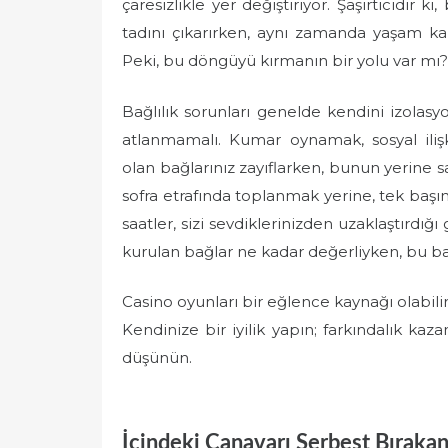
çaresizlikle yer değiştiriyor. Şaşırtıcıdır 
tadını çıkarırken, aynı zamanda yaşam kal
Peki, bu döngüyü kırmanın bir yolu var mı?
Bağlılık sorunları genelde kendini izolasyo
atlanmamalı. Kumar oynamak, sosyal ilişkile
olan bağlarınız zayıflarken, bunun yerine 
sofra etrafında toplanmak yerine, tek başı
saatler, sizi sevdiklerinizden uzaklaştırdığı 
kurulan bağlar ne kadar değerliyken, bu ba
Casino oyunları bir eğlence kaynağı olabili
Kendinize bir iyilik yapın; farkındalık k
düşünün.
İçindeki Canavarı Serbest Bırakanl