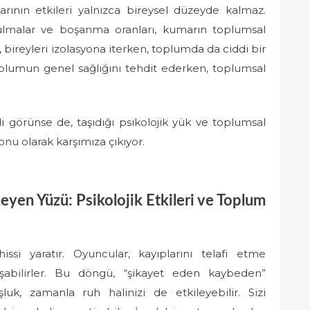
arının etkileri yalnızca bireysel düzeyde kalmaz.
ulmalar ve boşanma oranları, kumarın toplumsal
, bireyleri izolasyona iterken, toplumda da ciddi bir
oplumun genel sağlığını tehdit ederken, toplumsal
 görünse de, taşıdığı psikolojik yük ve toplumsal
onu olarak karşımıza çıkıyor.
yen Yüzü: Psikolojik Etkileri ve Toplum
i yaratır. Oyuncular, kayıplarını telafi etme
şabilirler. Bu döngü, “şikayet eden kaybeden”
uk, zamanla ruh halinizi de etkileyebilir. Sizi