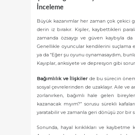
İnceleme
Büyük kazanımlar her zaman çok çekici ge
derin iz bırakır. Kişiler, kaybettikleri p
zamanda özsaygı ve güven kaybıyla da ka
Genellikle oyuncular kendilerini suçlama
ya da “Eğer şu oyunu oynamasaydım, bunlar
Kayıplar, anksiyete ve depresyon gibi sorunl
Bağımlılık ve İlişkiler
de bu sürecin önemli
sosyal çevrelerinden de uzaklaşır. Aile ve ar
zorlanırken, bağımlı hale gelen bireyler
kazanacak mıyım?” sorusu sürekli kafaları
yaratabilir ve zamanla geri dönüşü zor bir 
Sonunda, hayal kırıklıkları ve kaybetme ko