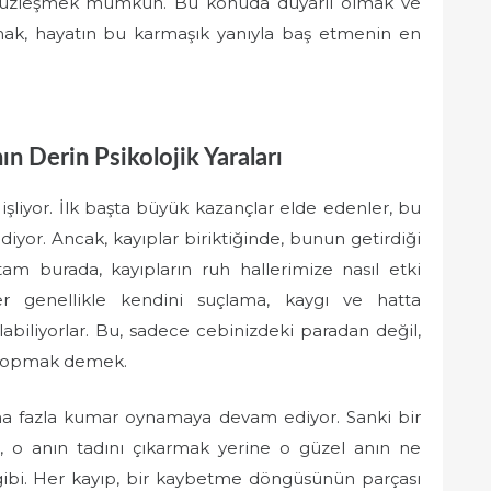
yüzleşmek mümkün. Bu konuda duyarlı olmak ve
mak, hayatın bu karmaşık yanıyla baş etmenin en
n Derin Psikolojik Yaraları
şliyor. İlk başta büyük kazançlar elde edenler, bu
yor. Ancak, kayıplar biriktiğinde, bunun getirdiği
e tam burada, kayıpların ruh hallerimize nasıl etki
er genellikle kendini suçlama, kaygı ve hatta
labiliyorlar. Bu, sadece cebinizdeki paradan değil,
 kopmak demek.
aha fazla kumar oynamaya devam ediyor. Sanki bir
 o anın tadını çıkarmak yerine o güzel anın ne
bi. Her kayıp, bir kaybetme döngüsünün parçası