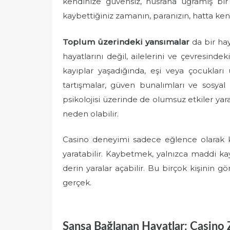
kendinize güvensiz, hüsrana uğramış bir b
kaybettiğiniz zamanın, paranızın, hatta kend
Toplum üzerindeki yansımalar
da bir hay
hayatlarını değil, ailelerini ve çevresindeki
kayıplar yaşadığında, eşi veya çocukları 
tartışmalar, güven bunalımları ve sosyal
psikolojisi üzerinde de olumsuz etkiler ya
neden olabilir.
Casino deneyimi sadece eğlence olarak k
yaratabilir. Kaybetmek, yalnızca maddi kayı
derin yaralar açabilir. Bu birçok kişinin 
gerçek.
Şansa Bağlanan Hayatlar: Casino Z