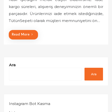
e
kargo süreleri, alışveriş deneyiminizin önemli bir
d
o
parçasıdır. Ürünlerinizi iade etmek istediğinizde,
n
TütünSepeti olarak müşteri memnuniyetini ön…
Read More
Ara
Ara
Instagram Bot Kasma