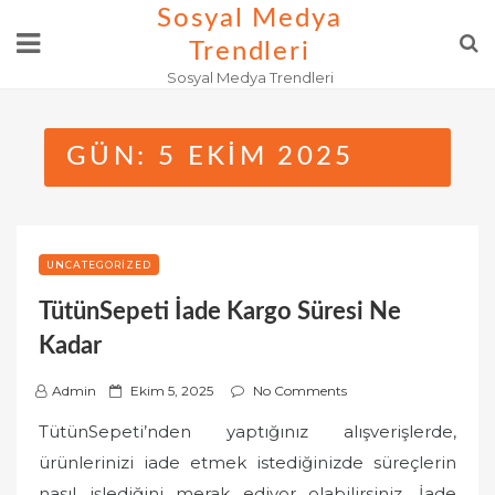
Skip
Sosyal Medya
to
Trendleri
content
Sosyal Medya Trendleri
GÜN:
5 EKIM 2025
UNCATEGORIZED
TütünSepeti İade Kargo Süresi Ne
Kadar
P
Admin
Ekim 5, 2025
No Comments
o
TütünSepeti’nden yaptığınız alışverişlerde,
s
ürünlerinizi iade etmek istediğinizde süreçlerin
t
nasıl işlediğini merak ediyor olabilirsiniz. İade