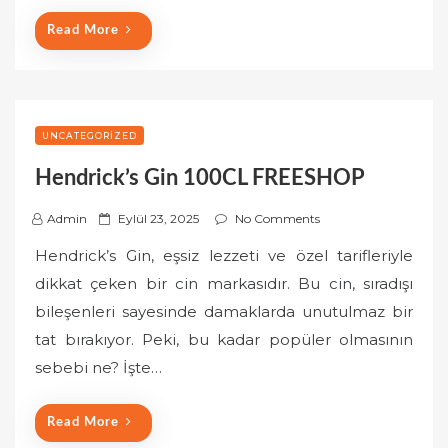
Read More
UNCATEGORIZED
Hendrick’s Gin 100CL FREESHOP
P
Admin
Eylül 23, 2025
No Comments
o
Hendrick’s Gin, eşsiz lezzeti ve özel tarifleriyle
s
dikkat çeken bir cin markasıdır. Bu cin, sıradışı
t
bileşenleri sayesinde damaklarda unutulmaz bir
e
tat bırakıyor. Peki, bu kadar popüler olmasının
d
o
sebebi ne? İşte…
n
Read More