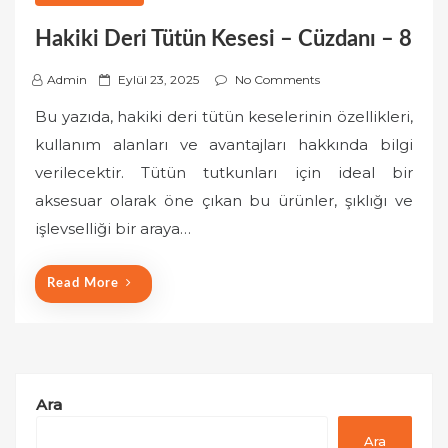
Hakiki Deri Tütün Kesesi – Cüzdanı – 8
P
Admin
Eylül 23, 2025
No Comments
o
Bu yazıda, hakiki deri tütün keselerinin özellikleri,
s
kullanım alanları ve avantajları hakkında bilgi
t
verilecektir. Tütün tutkunları için ideal bir
e
aksesuar olarak öne çıkan bu ürünler, şıklığı ve
d
o
işlevselliği bir araya…
n
Read More
Ara
Ara