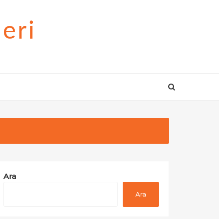
eri
Ara
Ara