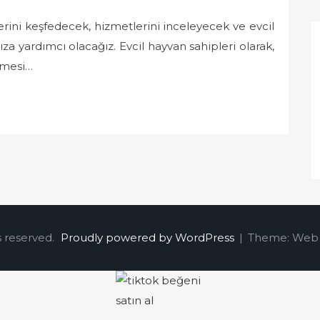
erini keşfedecek, hizmetlerini inceleyecek ve evcil
a yardımcı olacağız. Evcil hayvan sahipleri olarak,
ünmesi…
s reserved.
Proudly powered by WordPress
|
Theme: Web