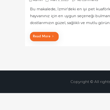
o
Bu makalede, İzmir’deki en iyi pet kuaförl
s
hayvanınız için en uygun seçeneği bulmanız
t
e
dostlarımızın güzel, sağlıklı ve mutlu gör
d
o
Read More
n
Copyright © All right