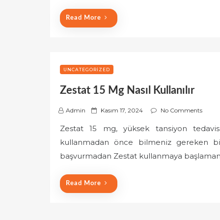
o
Read More
n
UNCATEGORIZED
Zestat 15 Mg Nasıl Kullanılır
P
Admin
Kasım 17, 2024
No Comments
o
Zestat 15 mg, yüksek tansiyon tedavisin
s
kullanmadan önce bilmeniz gereken bir
t
e
başvurmadan Zestat kullanmaya başlamam
d
o
Read More
n