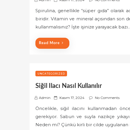
o
Spirulina, genellikle “süper gıda” olarak ad
s
biridir. Vitamin ve mineral açısından son de
t
e
kullanmalısınız? İşte işinize yarayacak bazı
d
o
Read More
n
UNCATEGORIZED
Siğil Ilacı Nasıl Kullanılır
P
Admin
Kasım 17, 2024
No Comments
o
Öncelikle, siğil ilacını kullanmadan ö
s
gerekiyor. Sabun ve suyla nazikçe yıkayı
t
e
Neden mi? Çünkü kirli bir cilde uygulanan i
d