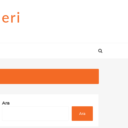
eri
Ara
Ara