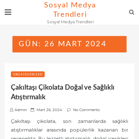
Skip
Sosyal Medya
to
Trendleri
content
Sosyal Medya Trendleri
GÜN:
26 MART 2024
UNCATEGORIZED
Çakıltaşı Çikolata Doğal ve Sağlıklı
Atıştırmalık
P
Admin
Mart 26, 2024
No Comments
o
Çakıltaşı çikolata, son zamanlarda sağlıklı
s
atıştırmalıklar arasında popülerlik kazanan bir
t
seçenektir. Bu lezzetli atıştırmalık, doğal içerikleri