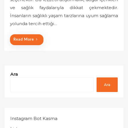
e
ve sağlık faydalarıyla dikkat çekmektedir.
d
o
İnsanların sağlıklı yaşam tarzlarına uyum sağlama
n
yolunda tercih ettiği…
Read More
Ara
Ara
Instagram Bot Kasma