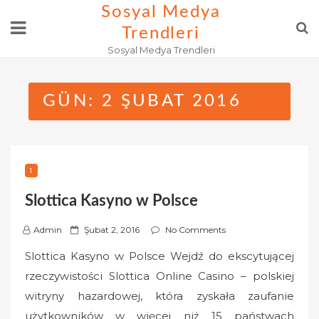
Skip
Sosyal Medya
to
Trendleri
content
Sosyal Medya Trendleri
GÜN:
2 ŞUBAT 2016
1
Slottica Kasyno w Polsce
P
Admin
Şubat 2, 2016
No Comments
o
Slottica Kasyno w Polsce Wejdź do ekscytującej
s
rzeczywistości Slottica Online Casino – polskiej
t
witryny hazardowej, która zyskała zaufanie
e
użytkowników w więcej niż 15 państwach
d