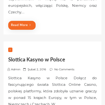
o
europejskich, włączając Polskę, Niemcy oraz
n
Czechy.…
Read More
1
Slottica Kasyno w Polsce
P
Admin
Şubat 2, 2016
No Comments
o
Slottica Kasyno w Polsce Dołącz do
s
fascynującego świata Slottica Online Casino,
t
polskiej platformy, która zdobyła uznanie graczy
e
w ponad 15 krajach Europy, w tym w Polsce,
d
o
Niemczech i Czechach. W…